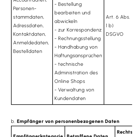
- Bestellung
Personen­
bearbeiten und
stammdaten,
Art. 6 Abs.
abwickeln
Adressdaten,
1 b)
- zur Korrespondenz
Kontaktdaten,
DSGVO
- Rechnungsstellung
Anmeldedaten,
- Handhabung von
E
Bestelldaten
Haftungsansprüchen
- technische
Administration des
a
Online Shops
- Verwaltung von
Kundendaten
Empfänger von personenbezogenen Daten
Rechtsg
Empfängerkategorie
Betroffene Daten