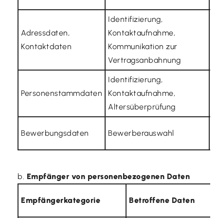
Identifizierung,
Adressdaten,
Kontaktaufnahme,
A
Kontaktdaten
Kommunikation zur
D
Vertragsanbahnung
Identifizierung,
A
Personenstammdaten
Kontaktaufnahme,
D
Altersüberprüfung
A
Bewerbungsdaten
Bewerberauswahl
D
Empfänger von personenbezogenen Daten
Empfängerkategorie
Betroffene Daten